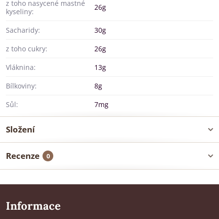
z toho nasycené mastné
26g
kyseliny:
Sacharidy:
30g
z toho cukry:
26g
Vláknina:
13g
Bílkoviny:
8g
Sůl:
7mg
Složení
Recenze
0
Informace