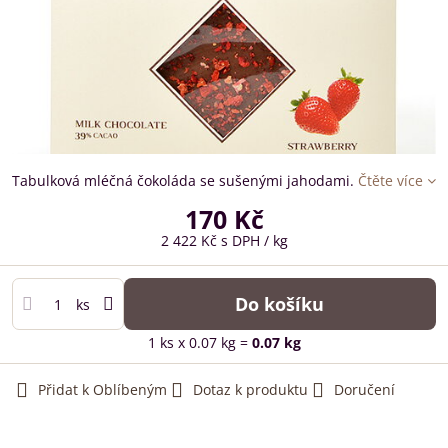
Tabulková mléčná čokoláda se sušenými jahodami.
Čtěte více
170 Kč
2 422 Kč
s DPH
/ kg
Do košíku
ks
1
ks
x 0.07 kg =
0.07
kg
Přidat k Oblíbeným
Dotaz k produktu
Doručení