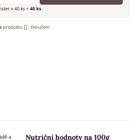
lister
x 40 ks =
40
ks
 k produktu
Doručení
Nutriční hodnoty na 100g
ádě a