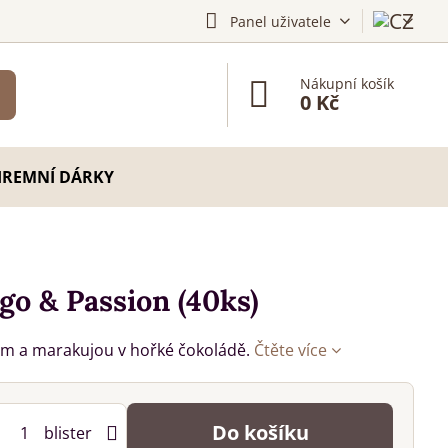
Panel uživatele
Nákupní košík
0 Kč
IREMNÍ DÁRKY
o & Passion (40ks)
m a marakujou v hořké čokoládě.
Čtěte více
Do košíku
blister