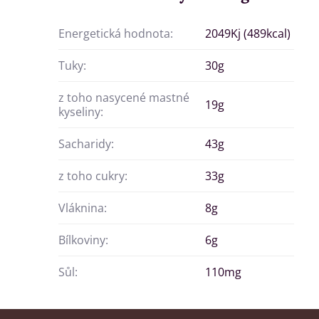
Energetická hodnota:
2049Kj (489kcal)
Tuky:
30g
z toho nasycené mastné
19g
kyseliny:
Sacharidy:
43g
z toho cukry:
33g
Vláknina:
8g
Bílkoviny:
6g
Sůl:
110mg