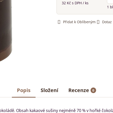
32 Kč
s DPH
/ ks
1
b
Přidat k Oblíbeným
Dotaz
Popis
Složení
Recenze
0
koládě. Obsah kakaové sušiny nejméně 70 % v hořké čokol