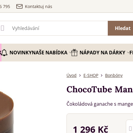
6 795
Kontaktuj nás
Hledat
K
NOVINKY
NAŠE NABÍDKA
NÁPADY NA DÁRKY
F
Úvod
E-SHOP
Bonbóny
ChocoTube Mang
Čokoládová ganache s mange
1 296 Kč