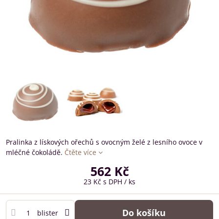
Pralinka z lískových ořechů s ovocným želé z lesního ovoce v
mléčné čokoládě.
Čtěte více
562 Kč
23 Kč
s DPH
/ ks
Do košíku
blister