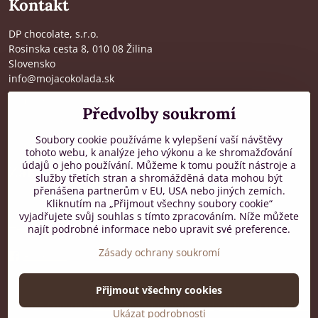
Kontakt
DP chocolate, s.r.o.
Rosinska cesta 8, 010 08 Žilina
Slovensko
info@mojacokolada.sk
Kompletní údaje zde
>
Předvolby soukromí
O nás
|
Kde nás najdete
Soubory cookie používáme k vylepšení vaší návštěvy
tohoto webu, k analýze jeho výkonu a ke shromažďování
údajů o jeho používání. Můžeme k tomu použít nástroje a
Zákaznická podpora
služby třetích stran a shromážděná data mohou být
přenášena partnerům v EU, USA nebo jiných zemích.
od 8:00 do 16:00, PO-PÁ
Kliknutím na „Přijmout všechny soubory cookie“
vyjadřujete svůj souhlas s tímto zpracováním. Níže můžete
+421 917 436 795
najít podrobné informace nebo upravit své preference.
Zásady ochrany soukromí
Facebook
Přijmout všechny cookies
©
2026
Copyright
Předvolby soukromí
Zásady ochrany soukromí
Ukázat podrobnosti