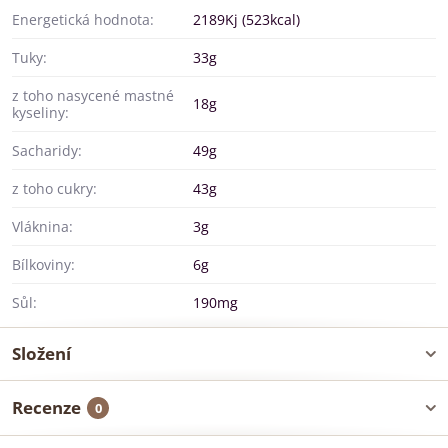
Energetická hodnota:
2189Kj (523kcal)
Tuky:
33g
z toho nasycené mastné
18g
kyseliny:
Sacharidy:
49g
z toho cukry:
43g
Vláknina:
3g
Bílkoviny:
6g
Sůl:
190mg
Složení
Recenze
0