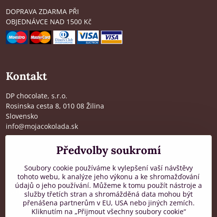
DOPRAVA ZDARMA PŘI
OBJEDNÁVCE NAD 1500 Kč
Kontakt
DP chocolate, s.r.o.
Rosinska cesta 8, 010 08 Žilina
Slovensko
info@mojacokolada.sk
Kompletní údaje zde
>
Předvolby soukromí
O nás
|
Kde nás najdete
Soubory cookie používáme k vylepšení vaší návštěvy
tohoto webu, k analýze jeho výkonu a ke shromažďování
údajů o jeho používání. Můžeme k tomu použít nástroje a
Zákaznická podpora
služby třetích stran a shromážděná data mohou být
přenášena partnerům v EU, USA nebo jiných zemích.
od 8:00 do 16:00, PO-PÁ
Kliknutím na „Přijmout všechny soubory cookie“