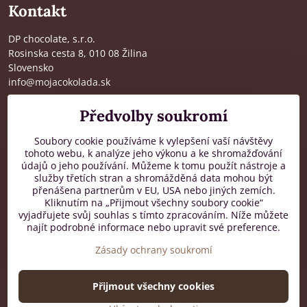
Kontakt
DP chocolate, s.r.o.
Rosinska cesta 8, 010 08 Žilina
Slovensko
info@mojacokolada.sk
Kompletní údaje zde
>
Předvolby soukromí
O nás
|
Kde nás najdete
Soubory cookie používáme k vylepšení vaší návštěvy
tohoto webu, k analýze jeho výkonu a ke shromažďování
údajů o jeho používání. Můžeme k tomu použít nástroje a
Zákaznická podpora
služby třetích stran a shromážděná data mohou být
přenášena partnerům v EU, USA nebo jiných zemích.
od 8:00 do 16:00, PO-PÁ
Kliknutím na „Přijmout všechny soubory cookie“
vyjadřujete svůj souhlas s tímto zpracováním. Níže můžete
+421 917 436 795
najít podrobné informace nebo upravit své preference.
Zásady ochrany soukromí
Facebook
Přijmout všechny cookies
©
2026
Copyright
Předvolby soukromí
Zásady ochrany soukromí