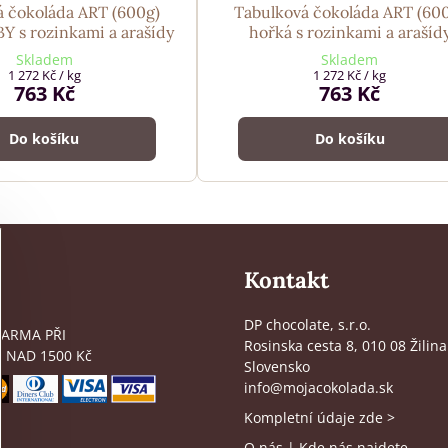
á čokoláda ART (600g)
Tabulková čokoláda ART (60
Y s rozinkami a arašídy
hořká s rozinkami a arašíd
Skladem
Skladem
1 272 Kč
/ kg
1 272 Kč
/ kg
763 Kč
763 Kč
Do košíku
Do košíku
Kontakt
DP chocolate, s.r.o.
ARMA PŘI
Rosinska cesta 8, 010 08 Žilina
 NAD 1500 Kč
Slovensko
info@mojacokolada.sk
Kompletní údaje zde
>
O nás
|
Kde nás najdete