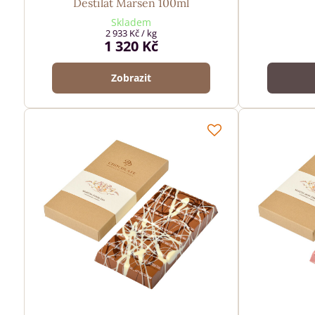
Destilát Marsen 100ml
Skladem
2 933 Kč
/ kg
1 320 Kč
Zobrazit