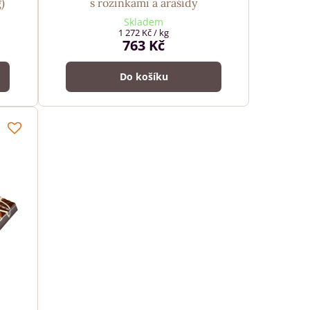
)
s rozinkami a arašídy
Skladem
1 272 Kč
/ kg
763 Kč
Do košíku