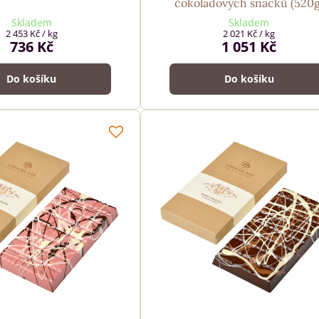
čokoládových snacků (520g
Skladem
Skladem
2 453 Kč
/ kg
2 021 Kč
/ kg
736 Kč
1 051 Kč
Do košíku
Do košíku