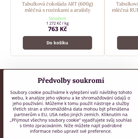
Tabulková čokoláda ART (600g)
Tabulkov
mléčná s rozinkami a arašídy
mléčná RUB
Skladem
1 272 Kč
/ kg
763 Kč
Do košíku
Předvolby soukromí
Informace
Soubory cookie používáme k vylepšení vaší návštěvy tohoto
webu, k analýze jeho výkonu a ke shromažďování údajů o
Všeobecné obchodní podmínky
DOPRAVA ZD
jeho používání. Můžeme k tomu použít nástroje a služby
Zpracování osobních údajů
třetích stran a shromážděná data mohou být přenášena
OBJEDNÁVCE
Reklamační řád
partnerům v EU, USA nebo jiných zemích. Kliknutím na
Mapa stránek
„Přijmout všechny soubory cookie“ vyjadřujete svůj souhlas
s tímto zpracováním. Níže můžete najít podrobné
FAQ
informace nebo upravit své preference.