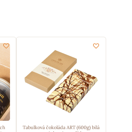
ých
Tabulková čokoláda ART (600g) bílá