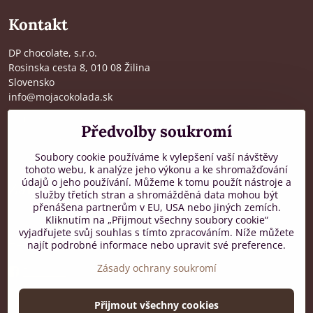
Kontakt
DP chocolate, s.r.o.
Rosinska cesta 8, 010 08 Žilina
Slovensko
info@mojacokolada.sk
Kompletní údaje zde
>
Předvolby soukromí
O nás
|
Kde nás najdete
Soubory cookie používáme k vylepšení vaší návštěvy
tohoto webu, k analýze jeho výkonu a ke shromažďování
údajů o jeho používání. Můžeme k tomu použít nástroje a
Zákaznická podpora
služby třetích stran a shromážděná data mohou být
přenášena partnerům v EU, USA nebo jiných zemích.
od 8:00 do 16:00, PO-PÁ
Kliknutím na „Přijmout všechny soubory cookie“
vyjadřujete svůj souhlas s tímto zpracováním. Níže můžete
+421 917 436 795
najít podrobné informace nebo upravit své preference.
Zásady ochrany soukromí
Facebook
Přijmout všechny cookies