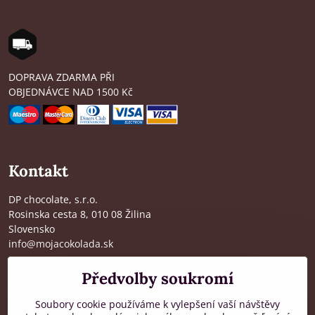
DOPRAVA ZDARMA PŘI
OBJEDNÁVCE NAD 1500 Kč
Kontakt
DP chocolate, s.r.o.
Rosinska cesta 8, 010 08 Žilina
Slovensko
info@mojacokolada.sk
Kompletní údaje zde
>
Předvolby soukromí
O nás
|
Kde nás najdete
Soubory cookie používáme k vylepšení vaší návštěvy