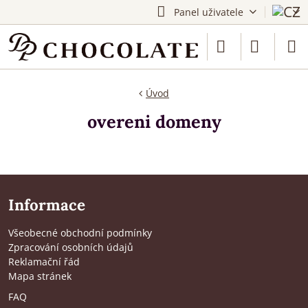
Panel uživatele
Úvod
overeni domeny
Informace
Všeobecné obchodní podmínky
Zpracování osobních údajů
Reklamační řád
Mapa stránek
FAQ