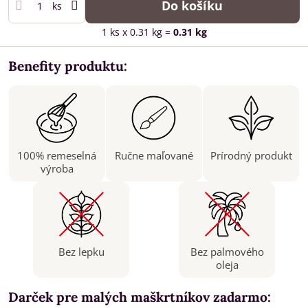
Do košíku
ks
1
ks
x 0.31 kg =
0.31
kg
Benefity produktu:
100% remeselná
Ručne maľované
Prírodný produkt
výroba
Bez lepku
Bez palmového
oleja
Darček pre malých maškrtníkov zadarmo: