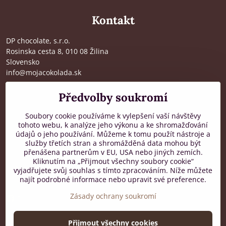
Kontakt
DP chocolate, s.r.o.
Rosinska cesta 8, 010 08 Žilina
Slovensko
info@mojacokolada.sk
Kompletní údaje zde
>
Předvolby soukromí
O nás
|
Kde nás najdete
Soubory cookie používáme k vylepšení vaší návštěvy
tohoto webu, k analýze jeho výkonu a ke shromažďování
údajů o jeho používání. Můžeme k tomu použít nástroje a
Zákaznická podpora
služby třetích stran a shromážděná data mohou být
přenášena partnerům v EU, USA nebo jiných zemích.
od 8:00 do 16:00, PO-PÁ
Kliknutím na „Přijmout všechny soubory cookie“
vyjadřujete svůj souhlas s tímto zpracováním. Níže můžete
+421 917 436 795
najít podrobné informace nebo upravit své preference.
Zásady ochrany soukromí
Facebook
Přijmout všechny cookies