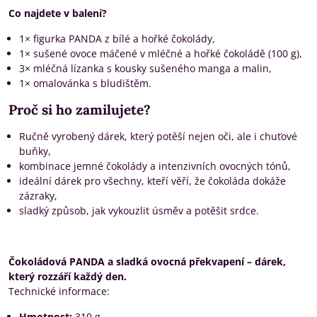
Co najdete v balení?
1× figurka PANDA z bílé a hořké čokolády,
1× sušené ovoce máčené v mléčné a hořké čokoládě (100 g),
3× mléčná lízanka s kousky sušeného manga a malin,
1× omalovánka s bludištěm.
Proč si ho zamilujete?
Ručně vyrobený dárek, který potěší nejen oči, ale i chuťové
buňky,
kombinace jemné čokolády a intenzivních ovocných tónů,
ideální dárek pro všechny, kteří věří, že čokoláda dokáže
zázraky,
sladký způsob, jak vykouzlit úsměv a potěšit srdce.
Čokoládová PANDA a sladká ovocná překvapení – dárek,
který rozzáří každý den.
Technické informace:
Hmotnost:
310 g