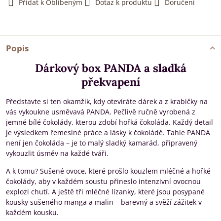
Přidat k Oblíbeným
Dotaz k produktu
Doručení
Popis
Dárkový box PANDA a sladká
překvapení
Představte si ten okamžik, kdy otevíráte dárek a z krabičky na
vás vykoukne usměvavá PANDA. Pečlivě ručně vyrobená z
jemné bílé čokolády, kterou zdobí hořká čokoláda. Každý detail
je výsledkem řemeslné práce a lásky k čokoládě. Tahle PANDA
není jen čokoláda – je to malý sladký kamarád, připravený
vykouzlit úsměv na každé tváři.
A k tomu? Sušené ovoce, které prošlo kouzlem mléčné a hořké
čokolády, aby v každém soustu přineslo intenzivní ovocnou
explozi chutí. A ještě tři mléčné lízanky, které jsou posypané
kousky sušeného manga a malin – barevný a svěží zážitek v
každém kousku.