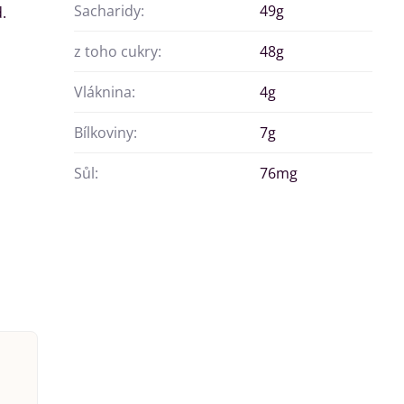
Sacharidy:
49g
.
z toho cukry:
48g
Vláknina:
4g
Bílkoviny:
7g
Sůl:
76mg