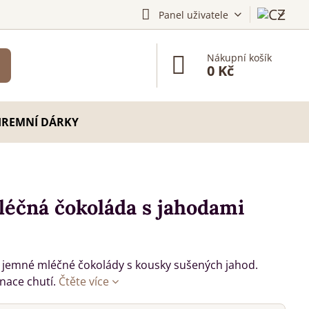
Panel uživatele
Nákupní košík
0 Kč
IREMNÍ DÁRKY
éčná čokoláda s jahodami
 jemné mléčné čokolády s kousky sušených jahod.
nace chutí.
Čtěte více