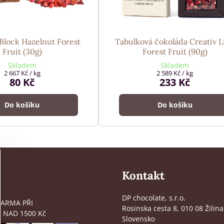
Block Hazelnut Forest
Tabulková čokoláda Creativ L
Fruit (30g)
Forest Fruit (90g)
Skladem
Skladem
2 667 Kč
/ kg
2 589 Kč
/ kg
80 Kč
233 Kč
Do košíku
Do košíku
Kontakt
DP chocolate, s.r.o.
ARMA PŘI
Rosinska cesta 8, 010 08 Žilina
 NAD 1500 Kč
Slovensko