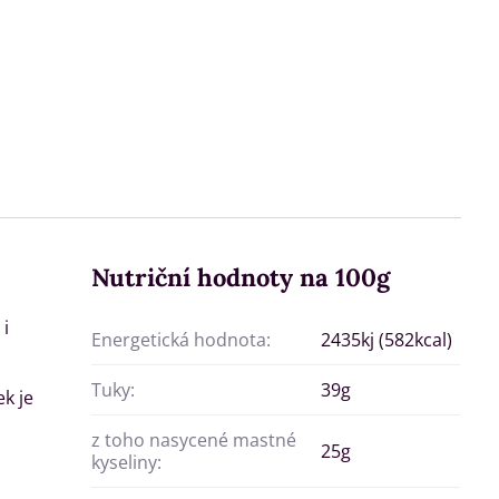
Nutriční hodnoty na 100g
i
Energetická hodnota:
2435kj (582kcal)
Tuky:
39g
k je
z toho nasycené mastné
25g
kyseliny: