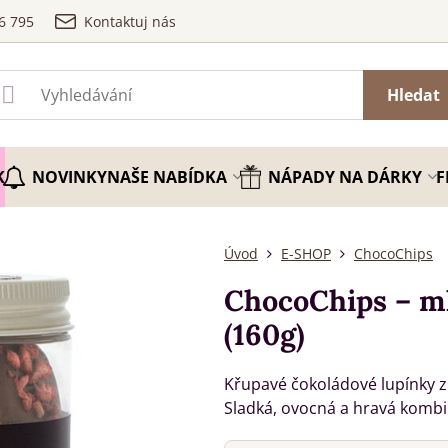
6 795
Kontaktuj nás
Hledat
K
NOVINKY
NAŠE NABÍDKA
NÁPADY NA DÁRKY
F
Úvod
E-SHOP
ChocoChips
ChocoChips – ml
(160g)
Křupavé čokoládové lupínky z
Sladká, ovocná a hravá kombi