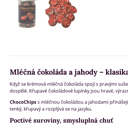
Mléčná čokoláda a jahody – klasik
Když se krémová mléčná čokoláda spojí s pravými sušen
dospělé. Křupavé čokoládové lupínky jsou hravé, výrazn
ChocoChips
s mléčnou čokoládou a jahodami přinášejí
tenký, křupavý a rozplývá se na jazyku.
Poctivé suroviny, smysluplná chuť