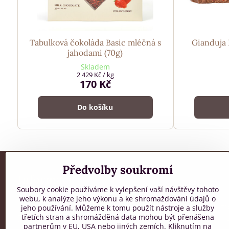
Tabulková čokoláda Basic mléčná s
Gianduja 
jahodami (70g)
Skladem
2 429 Kč
/ kg
170 Kč
Do košíku
Předvolby soukromí
Informace
Soubory cookie používáme k vylepšení vaší návštěvy tohoto
webu, k analýze jeho výkonu a ke shromažďování údajů o
Všeobecné obchodní podmínky
DOPRAVA ZD
jeho používání. Můžeme k tomu použít nástroje a služby
Zpracování osobních údajů
třetích stran a shromážděná data mohou být přenášena
OBJEDNÁVCE
Reklamační řád
partnerům v EU, USA nebo jiných zemích. Kliknutím na