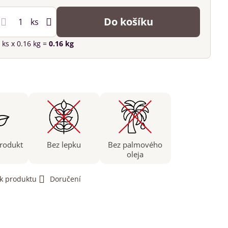
Do košíku
ks
ks
x 0.16 kg =
0.16
kg
produkt
Bez lepku
Bez palmového
oleja
 k produktu
Doručení