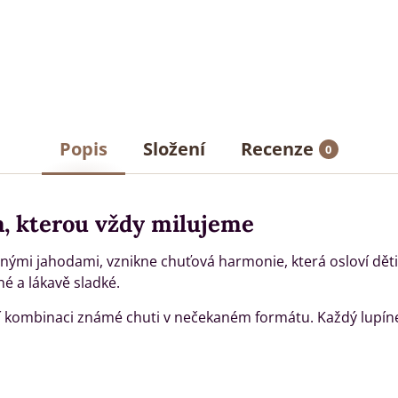
Popis
Složení
Recenze
0
a, kterou vždy milujeme
ými jahodami, vznikne chuťová harmonie, která osloví děti 
é a lákavě sladké.
 kombinaci známé chuti v nečekaném formátu. Každý lupíne