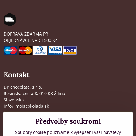
DOPRAVA ZDARMA PŘI
OBJEDNÁVCE NAD 1500 Kč
Kontakt
DP chocolate, s.r.o.
Rosinska cesta 8, 010 08 Žilina
Slovensko
info@mojacokolada.sk
Kompletní údaje zde
>
Předvolby soukromí
O nás
|
Kde nás najdete
Soubory cookie používáme k vylepšení vaší návštěvy